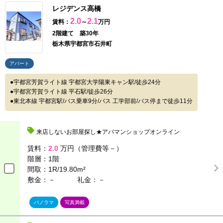
レジデンス高橋
2.0
2.1
賃料：
～
万円
2階建て 築30年
栃木県宇都宮市石井町
アパート
宇都宮芳賀ライト線 宇都宮大学陽東キャン駅/徒歩24分
宇都宮芳賀ライト線 平石駅/徒歩26分
東北本線 宇都宮駅/バス乗車9分/バス 工学部前/バス停まで徒歩11分
来店しないお部屋探し★アパマンショップオンライン
賃料：
2.0
万円（管理費等－）
階層：
1階
間取：
1R/19.80m²
敷金：－
礼金：－
パノラマ
写真満載