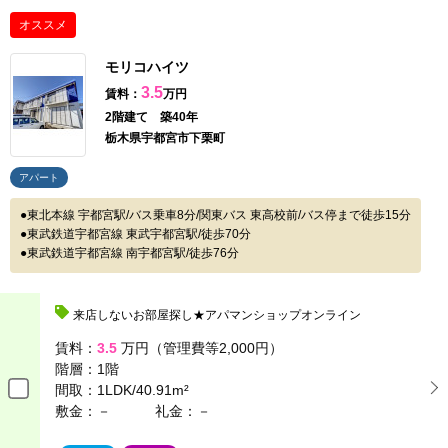
オススメ
モリコハイツ
3.5
賃料：
万円
2階建て 築40年
栃木県宇都宮市下栗町
アパート
東北本線 宇都宮駅/バス乗車8分/関東バス 東高校前/バス停まで徒歩15分
東武鉄道宇都宮線 東武宇都宮駅/徒歩70分
東武鉄道宇都宮線 南宇都宮駅/徒歩76分
来店しないお部屋探し★アパマンショップオンライン
賃料：
3.5
万円（管理費等2,000円）
階層：
1階
間取：
1LDK/40.91m²
敷金：－
礼金：－