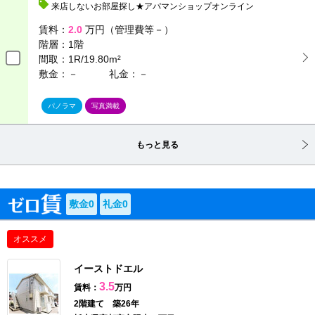
来店しないお部屋探し★アパマンショップオンライン
賃料：
2.0
万円（管理費等－）
階層：
1階
間取：
1R/19.80m²
敷金：－
礼金：－
パノラマ
写真満載
もっと見る
敷金0
礼金0
オススメ
イーストドエル
3.5
賃料：
万円
2階建て 築26年