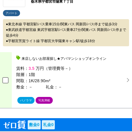
栃木県宇都宮市陽東７丁目
アパート
東北本線 宇都宮駅/バス乗車15分/関東バス 岡新田/バス停まで徒歩3分
東武鉄道宇都宮線 東武宇都宮駅/バス乗車27分/関東バス 岡新田/バス停まで
徒歩4分
宇都宮芳賀ライト線 宇都宮大学陽東キャン駅/徒歩18分
来店しないお部屋探し★アパマンショップオンライン
賃料：
3.5
万円（管理費等－）
階層：
1階
間取：
1K/28.90m²
敷金：－
礼金：－
パノラマ
写真満載
敷金0
礼金0