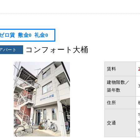
ゼロ賃
敷金0
礼金0
コンフォート大桶
アパート
賃料
建物階数／
築年数
住所
交通