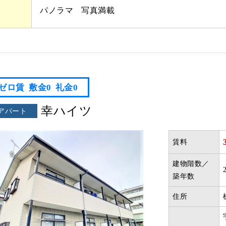
パノラマ
写真満載
ゼロ賃
敷金0
礼金0
幸ハイツ
アパート
賃料
建物階数／
築年数
住所