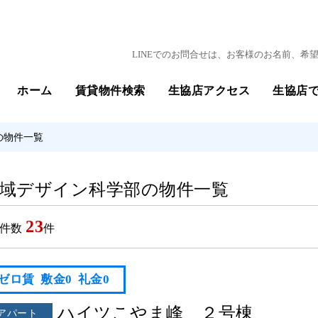
LINEでのお問合せは、お客様のお名前、
ホーム
賃貸物件検索
生協店アクセス
生協店
の物件一覧
域デザイン科学部の物件一覧
23
件数
件
ゼロ賃
敷金0
礼金0
ハイツこやま峰 ２号棟
アパート