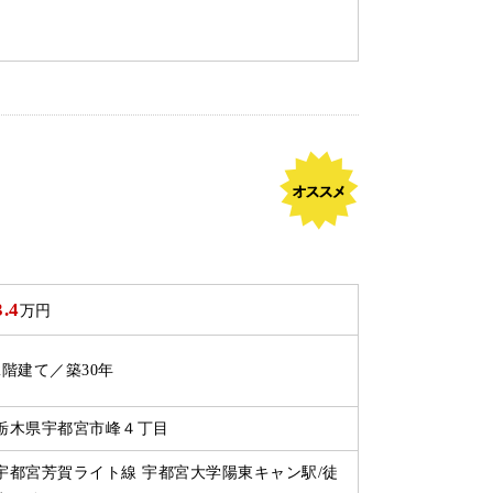
3.4
万円
2階建て／築30年
栃木県宇都宮市峰４丁目
宇都宮芳賀ライト線 宇都宮大学陽東キャン駅/徒