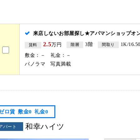
来店しないお部屋探し★アパマンショップオ
2.5
3階
1K/16.5
万円
階層
間取り
賃料
敷金：－ 礼金：－
パノラマ
写真満載
ゼロ賃
敷金0
礼金0
和幸ハイツ
アパート