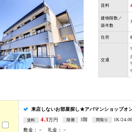
賃料
建物階数／
築年数
住所
交通
来店しないお部屋探し★アパマンショップオ
4.3
3階
1K/24.0
万円
階層
間取り
賃料
敷金：－ 礼金：－