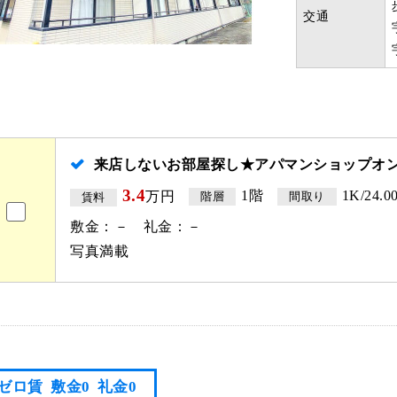
交通
来店しないお部屋探し★アパマンショップオ
3.4
1階
1K/24.0
万円
階層
間取り
賃料
敷金：－ 礼金：－
写真満載
ゼロ賃
敷金0
礼金0