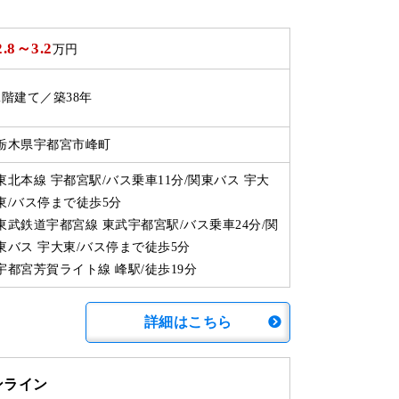
2.8
～
3.2
万円
2階建て／築38年
栃木県宇都宮市峰町
東北本線 宇都宮駅/バス乗車11分/関東バス 宇大
東/バス停まで徒歩5分
東武鉄道宇都宮線 東武宇都宮駅/バス乗車24分/関
東バス 宇大東/バス停まで徒歩5分
宇都宮芳賀ライト線 峰駅/徒歩19分
詳細はこちら
ンライン