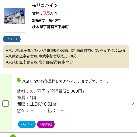
モリコハイツ
3.5
賃料：
万円
2階建て 築40年
栃木県宇都宮市下栗町
アパート
東北本線 宇都宮駅/バス乗車8分/関東バス 東高校前/バス停まで徒歩15分
東武鉄道宇都宮線 東武宇都宮駅/徒歩70分
東武鉄道宇都宮線 南宇都宮駅/徒歩76分
来店しないお部屋探し★アパマンショップオンライン
賃料：
3.5
万円（管理費等2,000円）
階層：
1階
間取：
1LDK/40.91m²
敷金：－
礼金：－
パノラマ
写真満載