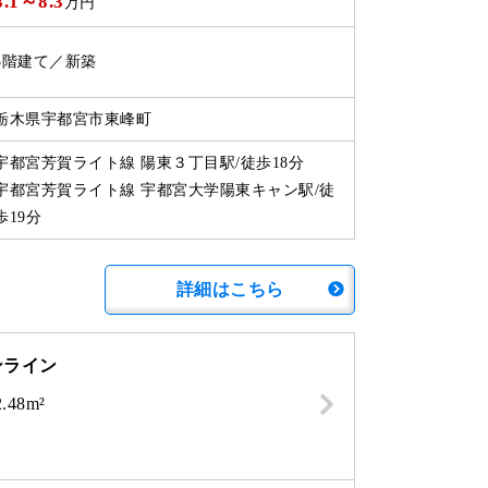
8.1
～
8.3
万円
3階建て／新築
栃木県宇都宮市東峰町
宇都宮芳賀ライト線 陽東３丁目駅/徒歩18分
宇都宮芳賀ライト線 宇都宮大学陽東キャン駅/徒
歩19分
詳細はこちら
ンライン
.48m²