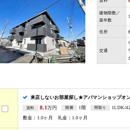
賃料
建物階数／
築年数
住所
交通
来店しないお部屋探し★アパマンショップオ
8.1
1階
1LDK/42
万円
階層
間取り
賃料
敷金：1.0ヶ月 礼金：1.0ヶ月