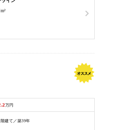
ンライン
7m²
2.2
万円
2階建て／築39年