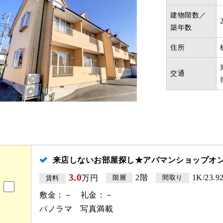
建物階数／
築年数
住所
交通
来店しないお部屋探し★アパマンショップオ
3.0
2階
1K/23.9
万円
階層
間取り
賃料
敷金：－ 礼金：－
パノラマ
写真満載