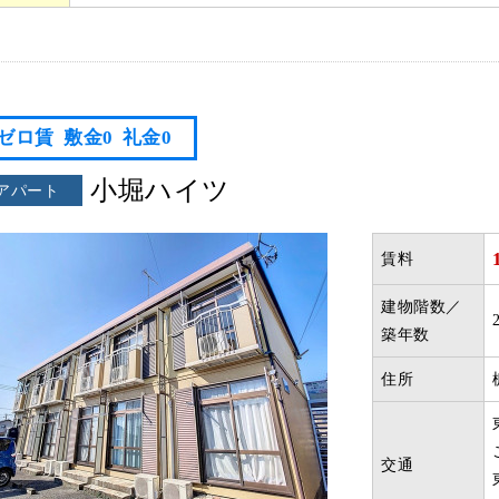
ゼロ賃
敷金0
礼金0
小堀ハイツ
アパート
賃料
建物階数／
築年数
住所
交通