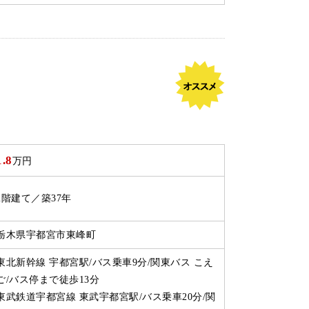
1.8
万円
2階建て／築37年
栃木県宇都宮市東峰町
東北新幹線 宇都宮駅/バス乗車9分/関東バス こえ
ご/バス停まで徒歩13分
東武鉄道宇都宮線 東武宇都宮駅/バス乗車20分/関