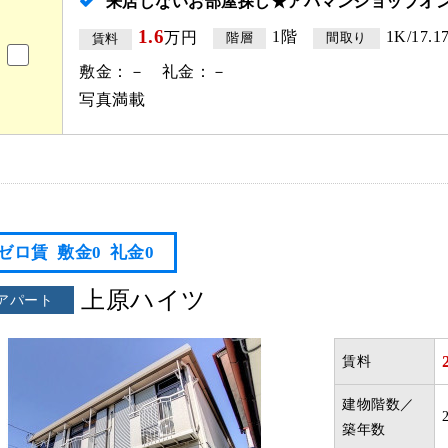
来店しないお部屋探し★アパマンショップオ
1.6
1階
1K/17.1
万円
階層
間取り
賃料
敷金：－ 礼金：－
写真満載
ゼロ賃
敷金0
礼金0
上原ハイツ
アパート
賃料
建物階数／
築年数