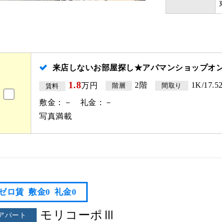
来店しないお部屋探し★アパマンショップオ
1.8
2階
1K/17.5
万円
階層
間取り
賃料
敷金：－ 礼金：－
写真満載
ゼロ賃
敷金0
礼金0
モリコーポⅢ
アパート