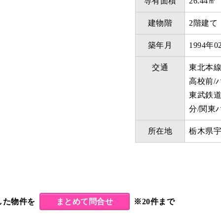
専有面積
26.44㎡
建物階
2階建て
築年月
1994年0
交通
東北本線
高校前/
東武鉄道
分/関東
所在地
栃木県
まとめて問合せ
した物件を
※20件まで