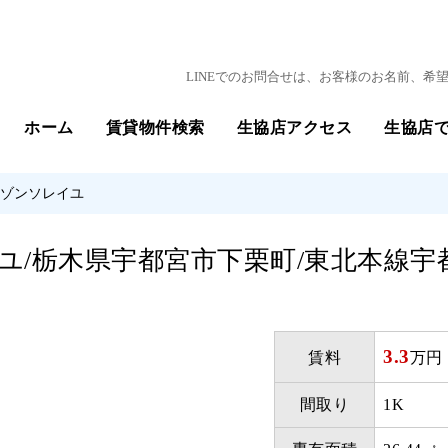
LINEでのお問合せは、お客様のお名前、
ホーム
賃貸物件検索
生協店アクセス
生協店
メゾンソレイユ
ユ/栃木県宇都宮市下栗町/東北本線宇
3.3
賃料
万円
間取り
1K