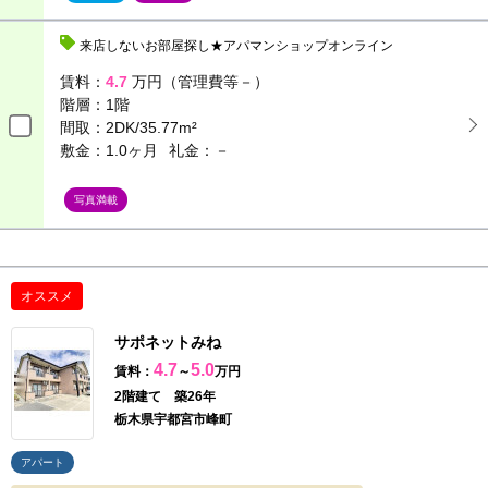
来店しないお部屋探し★アパマンショップオンライン
賃料：
4.7
万円（管理費等－）
階層：
1階
間取：
2DK/35.77m²
敷金：1.0ヶ月
礼金：－
写真満載
オススメ
サポネットみね
4.7
5.0
賃料：
～
万円
2階建て 築26年
栃木県宇都宮市峰町
アパート