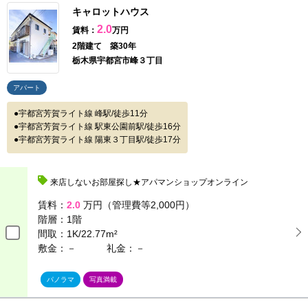
キャロットハウス
2.0
賃料：
万円
2階建て 築30年
栃木県宇都宮市峰３丁目
アパート
宇都宮芳賀ライト線 峰駅/徒歩11分
宇都宮芳賀ライト線 駅東公園前駅/徒歩16分
宇都宮芳賀ライト線 陽東３丁目駅/徒歩17分
来店しないお部屋探し★アパマンショップオンライン
賃料：
2.0
万円（管理費等2,000円）
階層：
1階
間取：
1K/22.77m²
敷金：－
礼金：－
パノラマ
写真満載