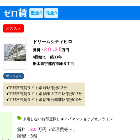
敷金0
礼金0
オススメ
ドリームシティヒロ
2.0
2.5
賃料：
～
万円
4階建て 築33年
栃木県宇都宮市峰３丁目
マンション
宇都宮芳賀ライト線 峰駅/徒歩13分
宇都宮芳賀ライト線 陽東３丁目駅/徒歩17分
宇都宮芳賀ライト線 駅東公園前駅/徒歩19分
来店しないお部屋探し★アパマンショップオンライン
賃料：
2.0
万円（管理費等－）
階層：
3階