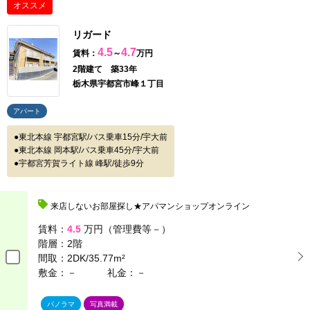
オススメ
リガード
4.5
4.7
賃料：
～
万円
2階建て 築33年
栃木県宇都宮市峰１丁目
アパート
東北本線 宇都宮駅/バス乗車15分/宇大前
東北本線 岡本駅/バス乗車45分/宇大前
宇都宮芳賀ライト線 峰駅/徒歩9分
来店しないお部屋探し★アパマンショップオンライン
賃料：
4.5
万円（管理費等－）
階層：
2階
間取：
2DK/35.77m²
敷金：－
礼金：－
パノラマ
写真満載