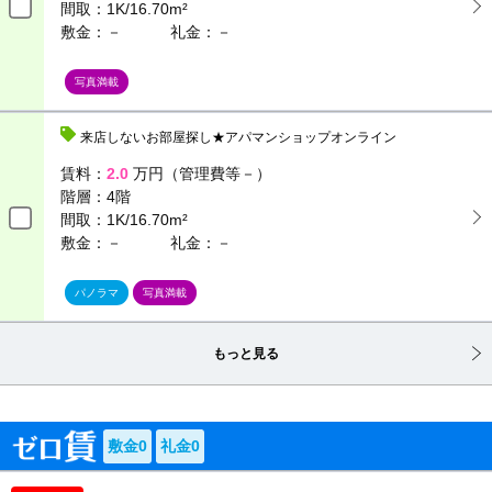
間取：
1K/16.70m²
敷金：－
礼金：－
写真満載
来店しないお部屋探し★アパマンショップオンライン
賃料：
2.0
万円（管理費等－）
階層：
4階
間取：
1K/16.70m²
敷金：－
礼金：－
パノラマ
写真満載
もっと見る
敷金0
礼金0