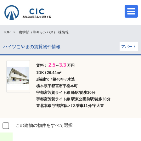
TOP
農学部（峰キャンパス）
棟情報
ハイツこやまの賃貸物件情報
アパート
CIC
2.5
3.3
賃料：
～
万円
1DK / 26.44m²
2階建て / 築40年 / 木造
栃木県宇都宮市平松本町
宇都宮芳賀ライト線 峰駅/徒歩30分
宇都宮芳賀ライト線 駅東公園前駅/徒歩30分
東北本線 宇都宮駅/バス乗車11分/宇大東
この建物の物件をすべて選択