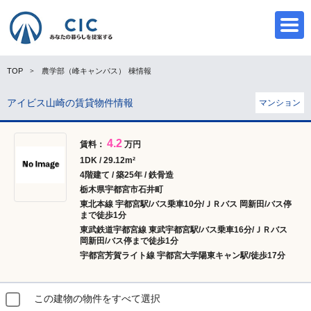
TOP
農学部（峰キャンパス）
棟情報
アイビス山崎の賃貸物件情報
マンション
CIC
4.2
賃料：
万円
1DK / 29.12m²
4階建て / 築25年 / 鉄骨造
栃木県宇都宮市石井町
東北本線 宇都宮駅/バス乗車10分/ＪＲバス 岡新田/バス停
まで徒歩1分
東武鉄道宇都宮線 東武宇都宮駅/バス乗車16分/ＪＲバス
岡新田/バス停まで徒歩1分
宇都宮芳賀ライト線 宇都宮大学陽東キャン駅/徒歩17分
この建物の物件をすべて選択