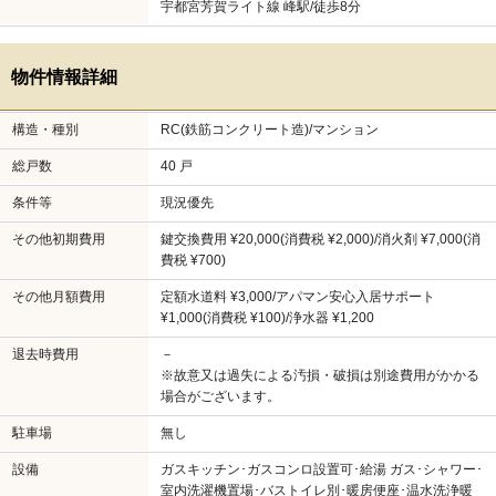
宇都宮芳賀ライト線 峰駅/徒歩8分
物件情報詳細
構造・種別
RC(鉄筋コンクリート造)/マンション
総戸数
40 戸
条件等
現況優先
その他初期費用
鍵交換費用 ¥20,000(消費税 ¥2,000)/消火剤 ¥7,000(消
費税 ¥700)
その他月額費用
定額水道料 ¥3,000/アパマン安心入居サポート
¥1,000(消費税 ¥100)/浄水器 ¥1,200
退去時費用
－
※故意又は過失による汚損・破損は別途費用がかかる
場合がございます。
駐車場
無し
設備
ガスキッチン･ガスコンロ設置可･給湯 ガス･シャワー･
室内洗濯機置場･バストイレ別･暖房便座･温水洗浄暖