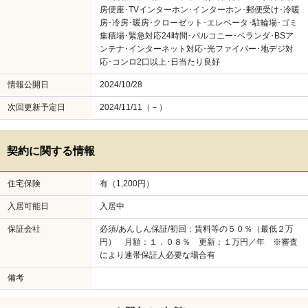
房便座･TVインターホン･インターホン･郵便受け･冷暖
房･冷房･暖房･クローゼット･エレベータ･駐輪場･ゴミ
集積場･緊急対応24時間･バルコニー･ベランダ･BSア
ンテナ･インターネット対応･光ファイバー･地デジ対
応･コンロ2口以上･日当たり良好
情報公開日
2024/10/28
次回更新予定日
2024/11/11（－）
契約に関する情報
住宅保険
有（1,200円）
入居可能日
入居中
保証会社
必須/あんしん保証/初回：賃料等の５０％（最低２万
円） 月額：１．０８％ 更新：１万円／年 ※審査
により連帯保証人必要な場合有
備考