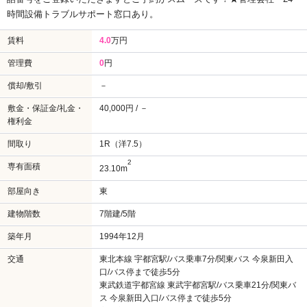
時間設備トラブルサポート窓口あり。
賃料
4.0
万円
管理費
0
円
償却/敷引
－
敷金・保証金/礼金・
40,000円 / －
権利金
間取り
1R（洋7.5）
2
専有面積
23.10m
部屋向き
東
建物階数
7階建/5階
築年月
1994年12月
交通
東北本線 宇都宮駅/バス乗車7分/関東バス 今泉新田入
口/バス停まで徒歩5分
東武鉄道宇都宮線 東武宇都宮駅/バス乗車21分/関東バ
ス 今泉新田入口/バス停まで徒歩5分