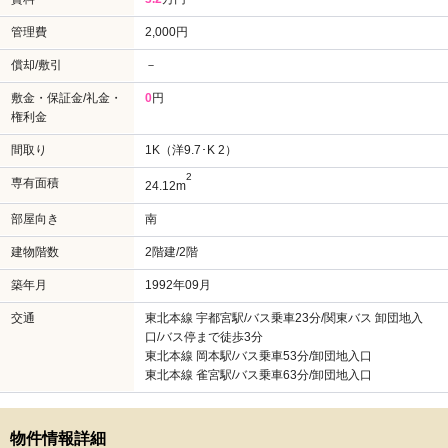
管理費
2,000円
償却/敷引
－
敷金・保証金/礼金・
0
円
権利金
間取り
1K（洋9.7･K 2）
2
専有面積
24.12m
部屋向き
南
建物階数
2階建/2階
築年月
1992年09月
交通
東北本線 宇都宮駅/バス乗車23分/関東バス 卸団地入
口/バス停まで徒歩3分
東北本線 岡本駅/バス乗車53分/卸団地入口
東北本線 雀宮駅/バス乗車63分/卸団地入口
物件情報詳細