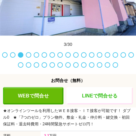
3/30
お問合せ
（無料）
WEBで問合せ
LINEで問合せる
★オンラインツールを利用したＷＥＢ接客・ＩＴ接客が可能です！
ダブ
ル0
★「7つのゼロ」プラン物件。敷金・礼金・仲介料・鍵交換・初回
保証料・退去時費用・24時間緊急サポートゼロ円！
賃料
3.2
万円