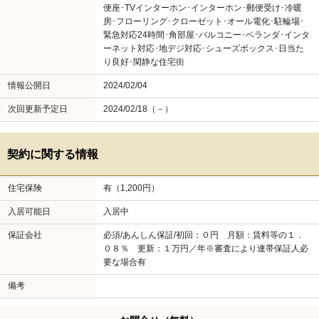
便座･TVインターホン･インターホン･郵便受け･冷暖
房･フローリング･クローゼット･オール電化･駐輪場･
緊急対応24時間･角部屋･バルコニー･ベランダ･インタ
ーネット対応･地デジ対応･シューズボックス･日当た
り良好･閑静な住宅街
情報公開日
2024/02/04
次回更新予定日
2024/02/18（－）
契約に関する情報
住宅保険
有（1,200円）
入居可能日
入居中
保証会社
必須/あんしん保証/初回：０円 月額：賃料等の１．
０８％ 更新：１万円／年※審査により連帯保証人必
要な場合有
備考