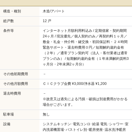
構造・種別
木造/アパート
総戸数
12 戸
条件等
インターネット月額利用料込み / 定期借家・契約期間
24ヶ月 / 現況優先／個人契約のみ／再契約料１ヶ月／
敷金・礼金・仲介料・鍵交換・初回保証料・２４時間
緊急サポート・退去時費用０円／短期解約違約金有
（２年）／通常プラン契約可（法人・客付業者は通常
プランのみ） / 短期解約違約金有（１年未満解約賃料3
ヶ月分・2年未満2ヶ月分）
その他初期費用
－
その他月額費用
ＣＩＣクラブ会費 ¥3,000/浄水器 ¥1,200
退去時費用
－
※故意又は過失による汚損・破損は別途費用がかかる
場合がございます。
駐車場
無し
設備
システムキッチン･電気コンロ･給湯 電気･シャワー･室
内洗濯機置場･バストイレ別･暖房便座･温水洗浄暖房