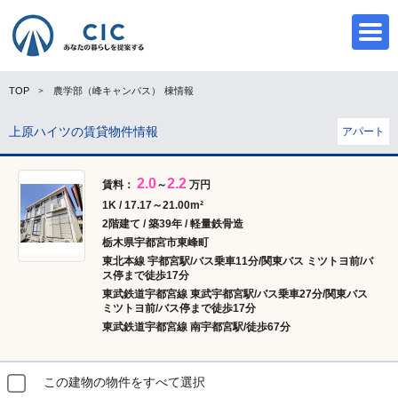
TOP
農学部（峰キャンパス）
棟情報
上原ハイツの賃貸物件情報
アパート
CIC
2.0
2.2
賃料：
～
万円
1K / 17.17～21.00m²
2階建て / 築39年 / 軽量鉄骨造
栃木県宇都宮市東峰町
東北本線 宇都宮駅/バス乗車11分/関東バス ミツトヨ前/バ
ス停まで徒歩17分
東武鉄道宇都宮線 東武宇都宮駅/バス乗車27分/関東バス
ミツトヨ前/バス停まで徒歩17分
東武鉄道宇都宮線 南宇都宮駅/徒歩67分
この建物の物件をすべて選択