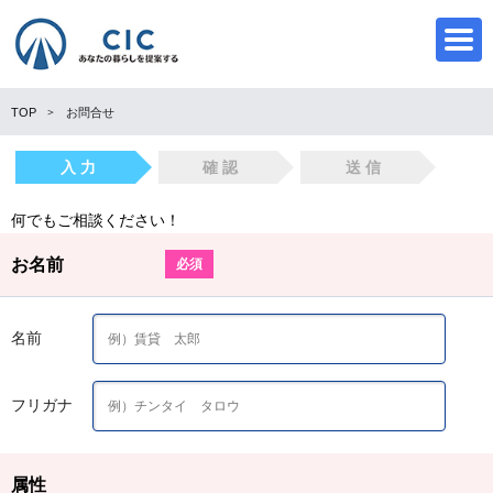
TOP
お問合せ
入 力
確 認
送 信
CIC
何でもご相談ください！
お名前
必須
名前
フリガナ
属性