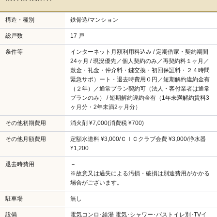
構造・種別
鉄骨造/マンション
総戸数
17 戸
条件等
インターネット月額利用料込み / 定期借家・契約期間
24ヶ月 / 現況優先／個人契約のみ／再契約料１ヶ月／
敷金・礼金・仲介料・鍵交換・初回保証料・２４時間
緊急サポ）ート・退去時費用０円／短期解約違約金有
（２年）／通常プラン契約可（法人・客付業者は通常
プランのみ） / 短期解約違約金有（1年未満解約賃料3
ヶ月分・2年未満2ヶ月分）
その他初期費用
消火剤 ¥7,000(消費税 ¥700)
その他月額費用
定額水道料 ¥3,000/ＣＩＣクラブ会費 ¥3,000/浄水器
¥1,200
退去時費用
－
※故意又は過失による汚損・破損は別途費用がかかる
場合がございます。
駐車場
無し
設備
電気コンロ･給湯 電気･シャワー･バストイレ別･TVイ