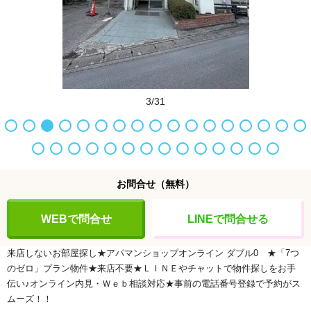
3/31
お問合せ
（無料）
WEBで問合せ
LINEで問合せる
来店しないお部屋探し★アパマンショップオンライン
ダブル0
★「7つ
のゼロ」プラン物件★来店不要★ＬＩＮＥやチャットで物件探しをお手
伝い♪オンライン内見・Ｗｅｂ相談対応★事前の電話番号登録で予約がス
ムーズ！！