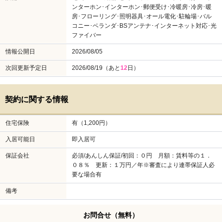
ンターホン･インターホン･郵便受け･冷暖房･冷房･暖
房･フローリング･照明器具･オール電化･駐輪場･バル
コニー･ベランダ･BSアンテナ･インターネット対応･光
ファイバー
情報公開日
2026/08/05
次回更新予定日
2026/08/19（あと
12
日）
契約に関する情報
住宅保険
有（1,200円）
入居可能日
即入居可
保証会社
必須/あんしん保証/初回：０円 月額：賃料等の１．
０８％ 更新：１万円／年※審査により連帯保証人必
要な場合有
備考
お問合せ
（無料）