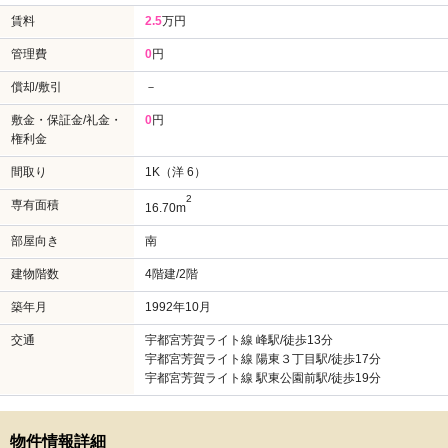
賃料
2.5
万円
管理費
0
円
償却/敷引
－
敷金・保証金/礼金・
0
円
権利金
間取り
1K（洋 6）
2
専有面積
16.70m
部屋向き
南
建物階数
4階建/2階
築年月
1992年10月
交通
宇都宮芳賀ライト線 峰駅/徒歩13分
宇都宮芳賀ライト線 陽東３丁目駅/徒歩17分
宇都宮芳賀ライト線 駅東公園前駅/徒歩19分
物件情報詳細