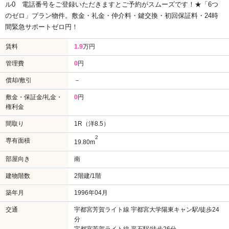
ル0
電話番号をご登録いただきますとご予約がスムーズです！★「6つ
のゼロ」プラン物件。敷金・礼金・仲介料・鍵交換・初回保証料・24時
間緊急サポートゼロ円！
賃料
1.9
万円
管理費
0
円
償却/敷引
－
敷金・保証金/礼金・
0
円
権利金
間取り
1R（洋8.5）
2
専有面積
19.80m
部屋向き
南
建物階数
2階建/1階
築年月
1996年04月
交通
宇都宮芳賀ライト線 宇都宮大学陽東キャン駅/徒歩24
分