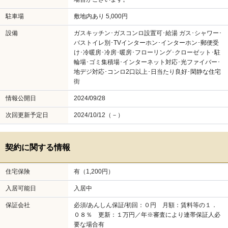
駐車場
敷地内あり 5,000円
設備
ガスキッチン･ガスコンロ設置可･給湯 ガス･シャワー･
バストイレ別･TVインターホン･インターホン･郵便受
け･冷暖房･冷房･暖房･フローリング･クローゼット･駐
輪場･ゴミ集積場･インターネット対応･光ファイバー･
地デジ対応･コンロ2口以上･日当たり良好･閑静な住宅
街
情報公開日
2024/09/28
次回更新予定日
2024/10/12（－）
契約に関する情報
住宅保険
有（1,200円）
入居可能日
入居中
保証会社
必須/あんしん保証/初回：０円 月額：賃料等の１．
０８％ 更新：１万円／年※審査により連帯保証人必
要な場合有