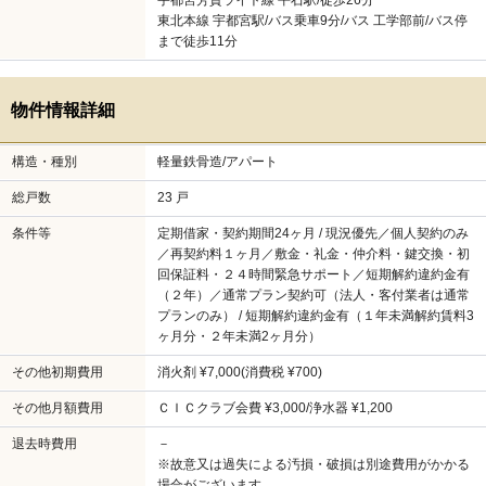
宇都宮芳賀ライト線 平石駅/徒歩26分
東北本線 宇都宮駅/バス乗車9分/バス 工学部前/バス停
まで徒歩11分
物件情報詳細
構造・種別
軽量鉄骨造/アパート
総戸数
23 戸
条件等
定期借家・契約期間24ヶ月 / 現況優先／個人契約のみ
／再契約料１ヶ月／敷金・礼金・仲介料・鍵交換・初
回保証料・２４時間緊急サポート／短期解約違約金有
（２年）／通常プラン契約可（法人・客付業者は通常
プランのみ） / 短期解約違約金有（１年未満解約賃料3
ヶ月分・２年未満2ヶ月分）
その他初期費用
消火剤 ¥7,000(消費税 ¥700)
その他月額費用
ＣＩＣクラブ会費 ¥3,000/浄水器 ¥1,200
退去時費用
－
※故意又は過失による汚損・破損は別途費用がかかる
場合がございます。