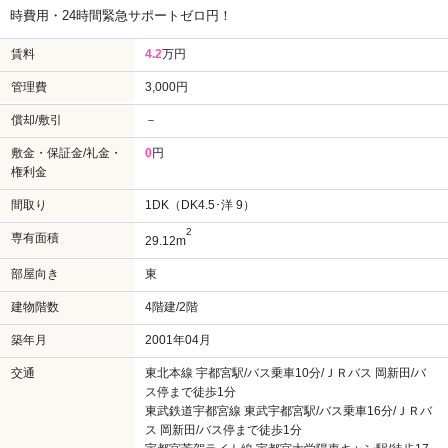
時費用・24時間緊急サポートゼロ円！
賃料
4.2
万円
管理費
3,000円
償却/敷引
－
敷金・保証金/礼金・
0
円
権利金
間取り
1DK（DK4.5･洋 9）
2
専有面積
29.12m
部屋向き
東
建物階数
4階建/2階
築年月
2001年04月
交通
東北本線 宇都宮駅/バス乗車10分/ＪＲバス 岡新田/バ
ス停まで徒歩1分
東武鉄道宇都宮線 東武宇都宮駅/バス乗車16分/ＪＲバ
ス 岡新田/バス停まで徒歩1分