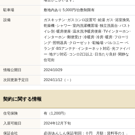
場合がございます。
駐車場
敷地内あり 5,000円/台数制限有
設備
ガスキッチン･ガスコンロ設置可･給湯 ガス･浴室換気
乾燥機･シャワー･室内洗濯機置場･独立洗面台･バスト
イレ別･暖房便座･温水洗浄暖房便座･TVインターホン･
インターホン･郵便受け･冷暖房･冷房･暖房･フローリ
ング･照明器具･クローゼット･駐輪場･バルコニー･ベ
ランダ･BSアンテナ･インターネット対応･光ファイバ
ー･地デジ対応･コンロ2口以上･日当たり良好･閑静な
住宅街
情報公開日
2024/10/29
次回更新予定日
2024/11/12（－）
契約に関する情報
住宅保険
有（1,200円）
入居可能日
2024年12月下旬
保証会社
必須/あんしん保証/初回：０円 月額：賃料等の１．