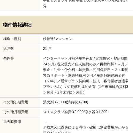
宇都宮芳賀ライト線 宇都宮大学陽東キャン駅/徒歩17
分
物件情報詳細
構造・種別
鉄骨造/マンション
総戸数
21 戸
条件等
インターネット月額利用料込み / 定期借家・契約期間
24ヶ月 / 現況優先／個人契約のみ／再契約料１ヶ月／
敷金・礼金・仲介料・鍵交換・初回保証料・２４時間
緊急サポート・退去時費用０円／短期解約違約金有
（２年）／通常プラン契約可（法人・客付業者は通常
プランのみ） / 短期解約違約金有（1年未満解約賃料3
ヶ月分・2年未満2ヶ月分）
その他初期費用
消火剤 ¥7,000(消費税 ¥700)
その他月額費用
ＣＩＣクラブ会費 ¥3,000/浄水器 ¥1,200
退去時費用
－
※故意又は過失による汚損・破損は別途費用がかかる