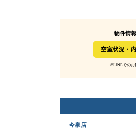
物件情
空室状況・内
※LINEで
今泉店