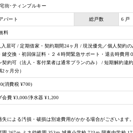
住宅街･ティンプルキー
アパート
総戸数
6 戸
無料
二人入居可 / 定期借家・契約期間24ヶ月 / 現況優先／個人契
・鍵交換・初回保証料・２４時間緊急サポート・退去時費用
ン契約可（法人・客付業者は通常プランのみ） / 短期解約違
満2ヶ月分）
0(消費税 ¥700)
 ¥3,000/浄水器 ¥1,200
過失による汚損・破損は別途費用がかかる場合がございます
 267ｍ ミネ幼稚園 353ｍ 城東小学校 723ｍ 陽東中学校 1