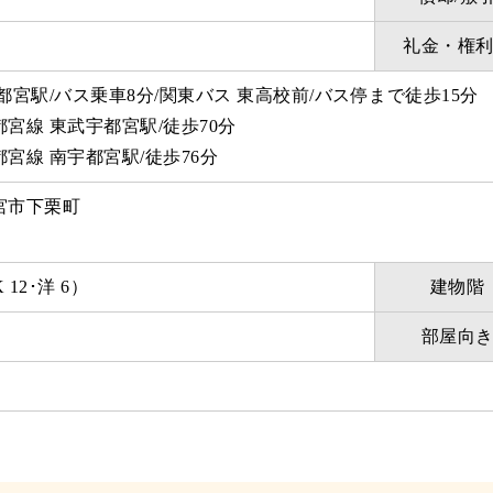
礼金・権
都宮駅/バス乗車8分/関東バス 東高校前/バス停まで徒歩15分
宮線 東武宇都宮駅/徒歩70分
宮線 南宇都宮駅/徒歩76分
宮市下栗町
 12･洋 6）
建物階
部屋向