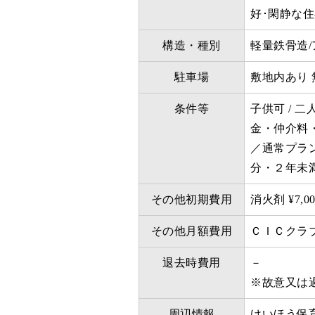
好･閑静な
構造・種別
軽量鉄骨造/
駐車場
敷地内あり 
条件等
子供可 / 
金・仲介料
／通常プラ
分・２年未
その他初期費用
消火剤 ¥7,00
その他月額費用
ＣＩＣクラブ会費
退去時費用
－
※故意又は
周辺情報
けいほう保育園