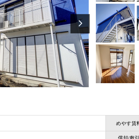
めやす賃
償却/敷