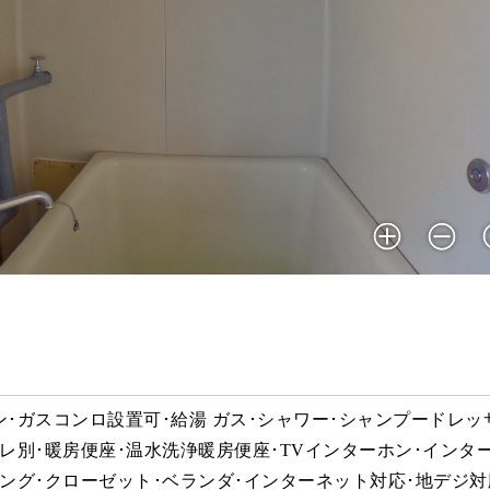
･ガスコンロ設置可･給湯 ガス･シャワー･シャンプードレッ
レ別･暖房便座･温水洗浄暖房便座･TVインターホン･インター
ング･クローゼット･ベランダ･インターネット対応･地デジ対