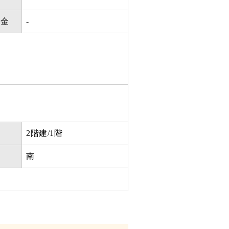
利金
-
2階建/1階
き
南