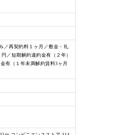
約のみ／再契約料１ヶ月／敷金・礼
０円／短期解約違約金有（２年）
約金有（１年未満解約賃料3ヶ月
。
732ｍ コンビニエンスストア 314