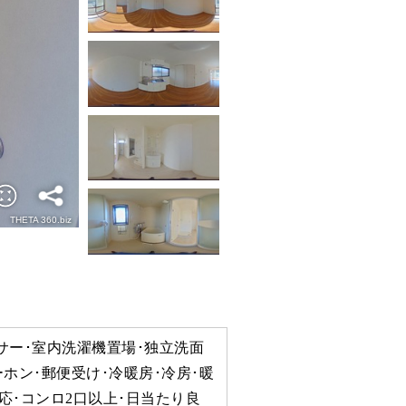
サー･室内洗濯機置場･独立洗面
ホン･郵便受け･冷暖房･冷房･暖
応･コンロ2口以上･日当たり良