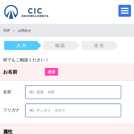
TOP
お問合せ
入 力
確 認
送 信
CIC
何でもご相談ください！
お名前
必須
名前
フリガナ
属性