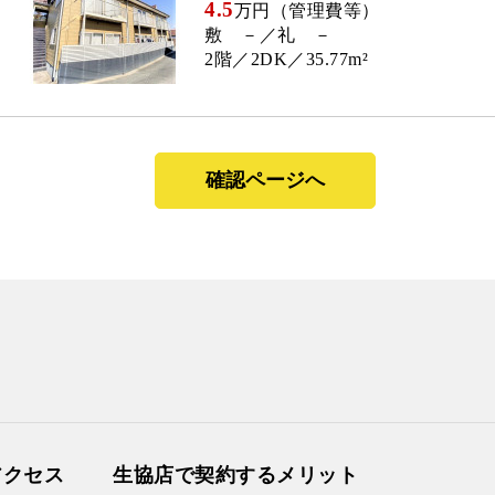
4.5
万円（管理費等）
敷 －／礼 －
2階／2DK／35.77m²
確認ページへ
アクセス
生協店で契約するメリット