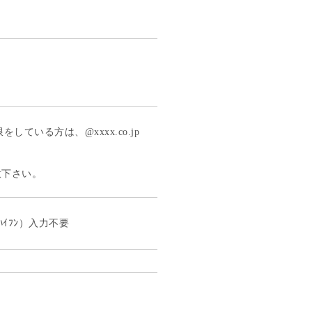
している方は、@xxxx.co.jp
意下さい。
ﾊｲﾌﾝ）入力不要