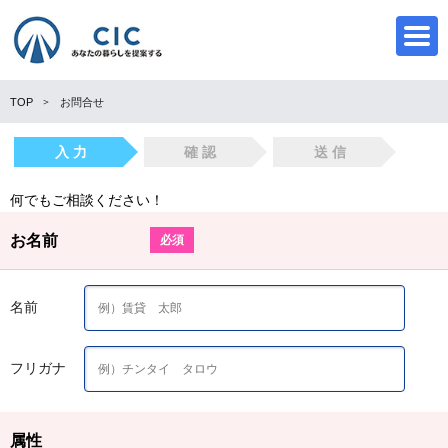
TOP
お問合せ
入 力
確 認
送 信
CIC
何でもご相談ください！
お名前
必須
名前
フリガナ
属性