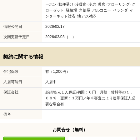
ーホン･郵便受け･冷暖房･冷房･暖房･フローリング･ク
ローゼット･駐輪場･角部屋･バルコニー･ベランダ･イ
ンターネット対応･地デジ対応
情報公開日
2026/02/17
次回更新予定日
2026/03/03（－）
契約に関する情報
住宅保険
有（1,200円）
入居可能日
入居中
保証会社
必須/あんしん保証/初回：０円 月額：賃料等の１．
０８％ 更新：１万円／年※審査により連帯保証人必
要な場合有
備考
お問合せ
（無料）