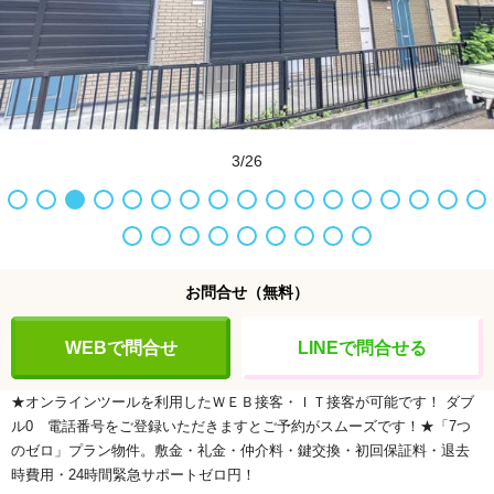
3/26
お問合せ
（無料）
WEBで問合せ
LINEで問合せる
★オンラインツールを利用したＷＥＢ接客・ＩＴ接客が可能です！
ダブ
ル0
電話番号をご登録いただきますとご予約がスムーズです！★「7つ
のゼロ」プラン物件。敷金・礼金・仲介料・鍵交換・初回保証料・退去
時費用・24時間緊急サポートゼロ円！