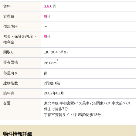
賃料
3.6
万円
管理費
0
円
償却/敷引
－
敷金・保証金/礼金・
0
円
権利金
間取り
1K（K 4･洋 9）
2
専有面積
26.08m
部屋向き
南
建物階数
2階建/1階
築年月
2002年02月
交通
東北本線 宇都宮駅/バス乗車7分/関東バス 宇大前/バス
停まで徒歩7分
宇都宮芳賀ライト線 峰駅/徒歩18分
物件情報詳細