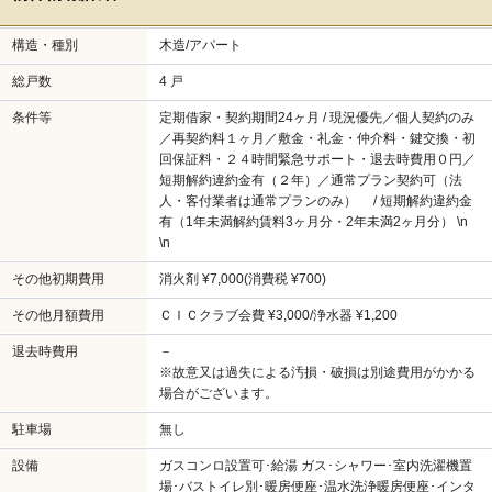
構造・種別
木造/アパート
総戸数
4 戸
条件等
定期借家・契約期間24ヶ月 / 現況優先／個人契約のみ
／再契約料１ヶ月／敷金・礼金・仲介料・鍵交換・初
回保証料・２４時間緊急サポート・退去時費用０円／
短期解約違約金有（２年）／通常プラン契約可（法
人・客付業者は通常プランのみ） / 短期解約違約金
有（1年未満解約賃料3ヶ月分・2年未満2ヶ月分） \n
\n
その他初期費用
消火剤 ¥7,000(消費税 ¥700)
その他月額費用
ＣＩＣクラブ会費 ¥3,000/浄水器 ¥1,200
退去時費用
－
※故意又は過失による汚損・破損は別途費用がかかる
場合がございます。
駐車場
無し
設備
ガスコンロ設置可･給湯 ガス･シャワー･室内洗濯機置
場･バストイレ別･暖房便座･温水洗浄暖房便座･インタ