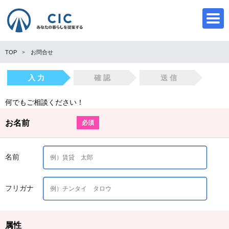
TOP
お問合せ
入 力
確 認
送 信
CIC
何でもご相談ください！
お名前
必須
名前
フリガナ
属性