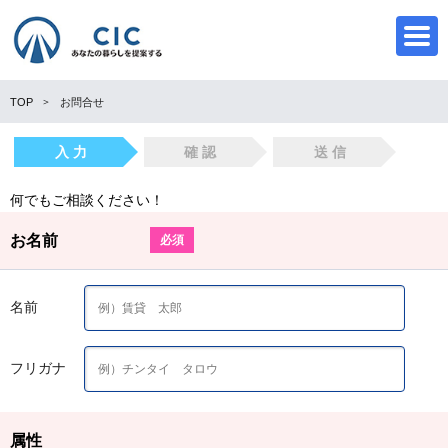
TOP
お問合せ
入 力
確 認
送 信
CIC
何でもご相談ください！
お名前
必須
名前
フリガナ
属性