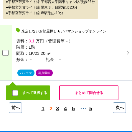
宇都宮芳賀ライト線 宇都宮大学陽東キャン駅/徒歩26分
宇都宮芳賀ライト線 陽東３丁目駅/徒歩23分
宇都宮芳賀ライト線 峰駅/徒歩19分
来店しないお部屋探し★アパマンショップオンライン
賃料：
3.1
万円（管理費等－）
階層：
1階
間取：
1K/23.20m²
敷金：－
礼金：－
パノラマ
写真満載
すべて選択する
まとめて問合せる
前へ
次へ
1
2
3
4
5
5
･･･