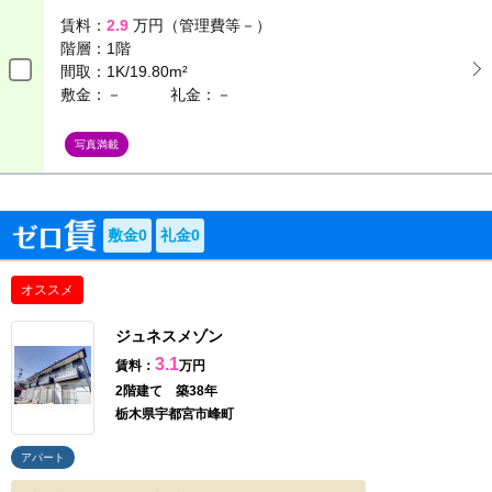
賃料：
2.9
万円（管理費等－）
階層：
1階
間取：
1K/19.80m²
敷金：－
礼金：－
写真満載
敷金0
礼金0
オススメ
ジュネスメゾン
3.1
賃料：
万円
2階建て 築38年
栃木県宇都宮市峰町
アパート