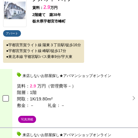
2.9
賃料：
万円
2階建て 築38年
栃木県宇都宮市峰町
アパート
宇都宮芳賀ライト線 陽東３丁目駅/徒歩16分
宇都宮芳賀ライト線 峰駅/徒歩17分
東北本線 宇都宮駅/バス乗車9分/宇大東
来店しないお部屋探し★アパマンショップオンライン
賃料：
2.9
万円（管理費等－）
階層：
1階
間取：
1K/19.80m²
敷金：－
礼金：－
写真満載
来店しないお部屋探し★アパマンショップオンライン