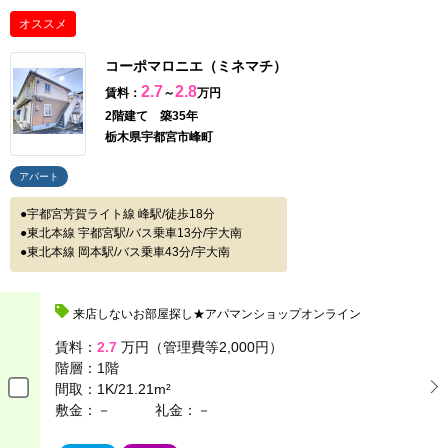
オススメ
コーポマロニエ（ミネマチ）
2.7
2.8
賃料：
～
万円
2階建て 築35年
栃木県宇都宮市峰町
アパート
宇都宮芳賀ライト線 峰駅/徒歩18分
東北本線 宇都宮駅/バス乗車13分/宇大南
東北本線 岡本駅/バス乗車43分/宇大南
来店しないお部屋探し★アパマンショップオンライン
賃料：
2.7
万円（管理費等2,000円）
階層：
1階
間取：
1K/21.21m²
敷金：－
礼金：－