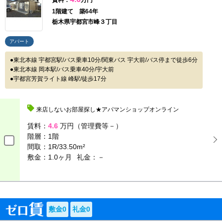
賃料：
万円
1階建て 築64年
栃木県宇都宮市峰３丁目
アパート
東北本線 宇都宮駅/バス乗車10分/関東バス 宇大前/バス停まで徒歩6分
東北本線 岡本駅/バス乗車40分/宇大前
宇都宮芳賀ライト線 峰駅/徒歩17分
来店しないお部屋探し★アパマンショップオンライン
賃料：
4.6
万円（管理費等－）
階層：
1階
間取：
1R/33.50m²
敷金：1.0ヶ月
礼金：－
敷金0
礼金0