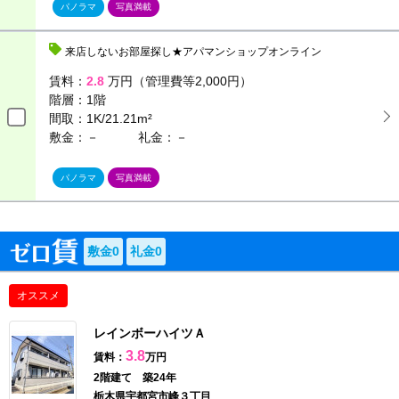
パノラマ
写真満載
来店しないお部屋探し★アパマンショップオンライン
賃料：
2.8
万円（管理費等2,000円）
階層：
1階
間取：
1K/21.21m²
敷金：－
礼金：－
パノラマ
写真満載
敷金0
礼金0
オススメ
レインボーハイツＡ
3.8
賃料：
万円
2階建て 築24年
栃木県宇都宮市峰３丁目