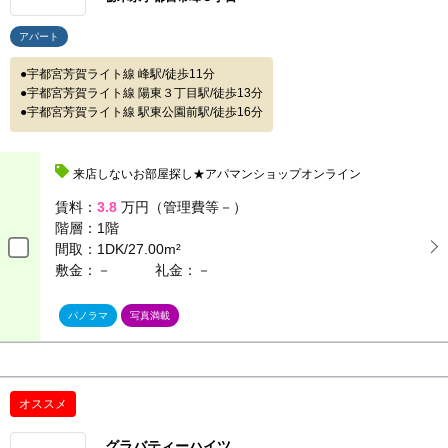
アパート
宇都宮芳賀ライト線 峰駅/徒歩11分
宇都宮芳賀ライト線 陽東３丁目駅/徒歩13分
宇都宮芳賀ライト線 駅東公園前駅/徒歩16分
来店しないお部屋探し★アパマンショップオンライン
賃料：
3.8
万円（管理費等－）
階層：
1階
間取：
1DK/27.00m²
敷金：－
礼金：－
パノラマ
写真満載
オススメ
グラバティーハイツ