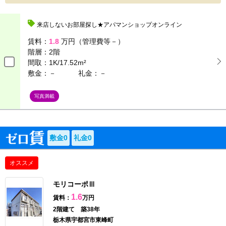
来店しないお部屋探し★アパマンショップオンライン
賃料：
1.8
万円（管理費等－）
階層：
2階
間取：
1K/17.52m²
敷金：－
礼金：－
写真満載
敷金0
礼金0
オススメ
モリコーポⅢ
1.6
賃料：
万円
2階建て 築38年
栃木県宇都宮市東峰町