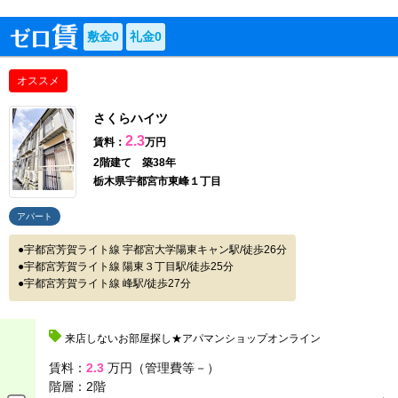
敷金0
礼金0
オススメ
さくらハイツ
2.3
賃料：
万円
2階建て 築38年
栃木県宇都宮市東峰１丁目
アパート
宇都宮芳賀ライト線 宇都宮大学陽東キャン駅/徒歩26分
宇都宮芳賀ライト線 陽東３丁目駅/徒歩25分
宇都宮芳賀ライト線 峰駅/徒歩27分
来店しないお部屋探し★アパマンショップオンライン
賃料：
2.3
万円（管理費等－）
階層：
2階