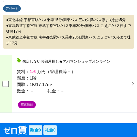
アパート
東北本線 宇都宮駅/バス乗車15分/関東バス 三の久保/バス停まで徒歩5分
東武鉄道宇都宮線 東武宇都宮駅/バス乗車20分/関東バス こえご/バス停まで
徒歩17分
東武鉄道宇都宮線 南宇都宮駅/バス乗車28分/関東バス こえご/バス停まで徒
歩17分
来店しないお部屋探し★アパマンショップオンライン
賃料：
1.6
万円（管理費等－）
階層：
1階
間取：
1K/17.17m²
敷金：－
礼金：－
写真満載
敷金0
礼金0