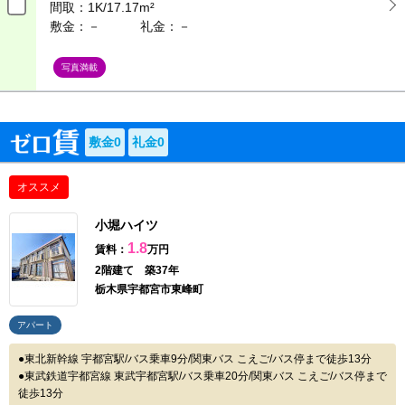
間取：
1K/17.17m²
敷金：－
礼金：－
写真満載
敷金0
礼金0
オススメ
小堀ハイツ
1.8
賃料：
万円
2階建て 築37年
栃木県宇都宮市東峰町
アパート
東北新幹線 宇都宮駅/バス乗車9分/関東バス こえご/バス停まで徒歩13分
東武鉄道宇都宮線 東武宇都宮駅/バス乗車20分/関東バス こえご/バス停まで
徒歩13分