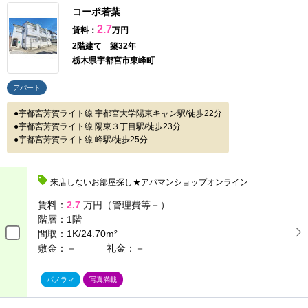
コーポ若葉
2.7
賃料：
万円
2階建て 築32年
栃木県宇都宮市東峰町
アパート
宇都宮芳賀ライト線 宇都宮大学陽東キャン駅/徒歩22分
宇都宮芳賀ライト線 陽東３丁目駅/徒歩23分
宇都宮芳賀ライト線 峰駅/徒歩25分
来店しないお部屋探し★アパマンショップオンライン
賃料：
2.7
万円（管理費等－）
階層：
1階
間取：
1K/24.70m²
敷金：－
礼金：－
パノラマ
写真満載