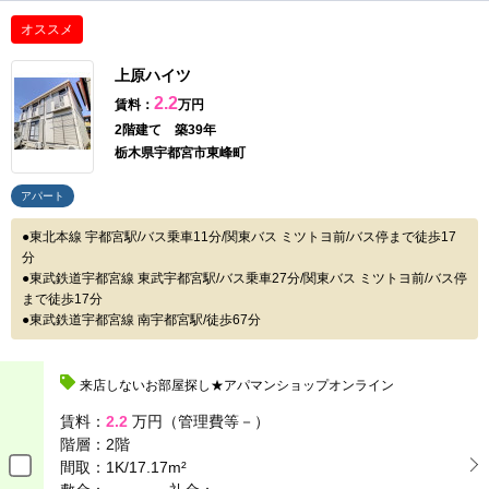
オススメ
上原ハイツ
2.2
賃料：
万円
2階建て 築39年
栃木県宇都宮市東峰町
アパート
東北本線 宇都宮駅/バス乗車11分/関東バス ミツトヨ前/バス停まで徒歩17
分
東武鉄道宇都宮線 東武宇都宮駅/バス乗車27分/関東バス ミツトヨ前/バス停
まで徒歩17分
東武鉄道宇都宮線 南宇都宮駅/徒歩67分
来店しないお部屋探し★アパマンショップオンライン
賃料：
2.2
万円（管理費等－）
階層：
2階
間取：
1K/17.17m²