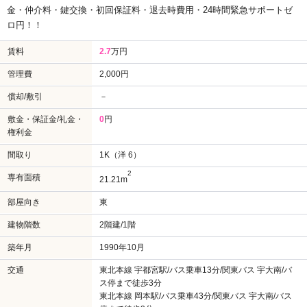
金・仲介料・鍵交換・初回保証料・退去時費用・24時間緊急サポートゼ
ロ円！！
賃料
2.7
万円
管理費
2,000円
償却/敷引
－
敷金・保証金/礼金・
0
円
権利金
間取り
1K（洋 6）
2
専有面積
21.21m
部屋向き
東
建物階数
2階建/1階
築年月
1990年10月
交通
東北本線 宇都宮駅/バス乗車13分/関東バス 宇大南/バ
ス停まで徒歩3分
東北本線 岡本駅/バス乗車43分/関東バス 宇大南/バス