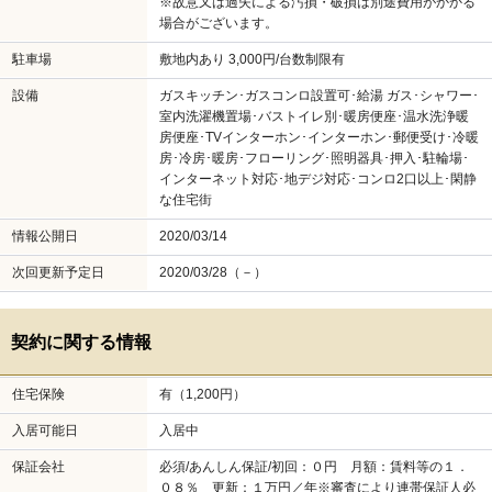
※故意又は過失による汚損・破損は別途費用がかかる
場合がございます。
駐車場
敷地内あり 3,000円/台数制限有
設備
ガスキッチン･ガスコンロ設置可･給湯 ガス･シャワー･
室内洗濯機置場･バストイレ別･暖房便座･温水洗浄暖
房便座･TVインターホン･インターホン･郵便受け･冷暖
房･冷房･暖房･フローリング･照明器具･押入･駐輪場･
インターネット対応･地デジ対応･コンロ2口以上･閑静
な住宅街
情報公開日
2020/03/14
次回更新予定日
2020/03/28（－）
契約に関する情報
住宅保険
有（1,200円）
入居可能日
入居中
保証会社
必須/あんしん保証/初回：０円 月額：賃料等の１．
０８％ 更新：１万円／年※審査により連帯保証人必