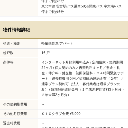
停まで徒歩3分
東北本線 雀宮駅/バス乗車58分/関東バス 宇大南/バス
停まで徒歩3分
物件情報詳細
構造・種別
軽量鉄骨造/アパート
総戸数
16 戸
条件等
インターネット月額利用料込み / 定期借家・契約期間
24ヶ月 / 個人契約のみ／再契約料１ヶ月／敷金・礼
金・仲介料・鍵交換・初回保証料・２４時間緊急サポ
ート・退去時費用０円／短期解約違約金有（２年）／
通常プラン契約可（法人・客付業者は通常プランの
み） / 短期解約違約金有（１年未満解約賃料3ヶ月分・
２年未満2ヶ月分）
その他初期費用
－
その他月額費用
ＣＩＣクラブ会費 ¥3,000
退去時費用
－