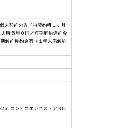
先／個人契約のみ／再契約料１ヶ月
退去時費用０円／短期解約違約金
短期解約違約金有（１年未満解約
。
732ｍ コンビニエンスストア 314