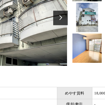
めやす賃料
18,00
償却/敷引
-