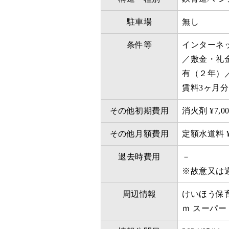
駐車場
無し
条件等
インターネッ
／敷金・礼
有（２年）
賃料3ヶ月
その他初期費用
消火剤 ¥7,00
その他月額費用
定額水道料 ¥3
退去時費用
－
※故意又は
周辺情報
けいほう保育園
ｍ スーパー 