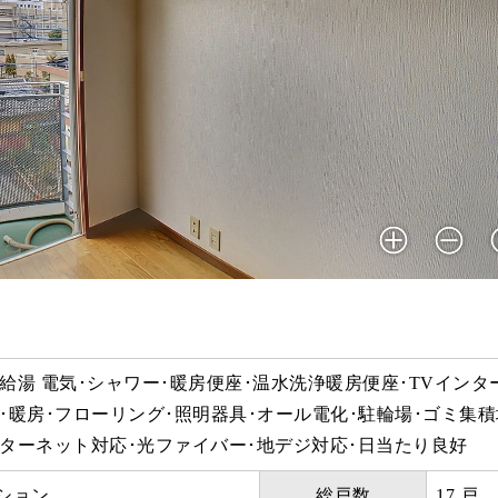
給湯 電気･シャワー･暖房便座･温水洗浄暖房便座･TVインタ
･暖房･フローリング･照明器具･オール電化･駐輪場･ゴミ集積
ンターネット対応･光ファイバー･地デジ対応･日当たり良好
ション
総戸数
17 戸