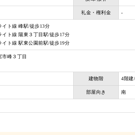
礼金・権利金
-
イト線 峰駅/徒歩13分
イト線 陽東３丁目駅/徒歩17分
イト線 駅東公園前駅/徒歩19分
宮市峰３丁目
建物階
4階建
部屋向き
南