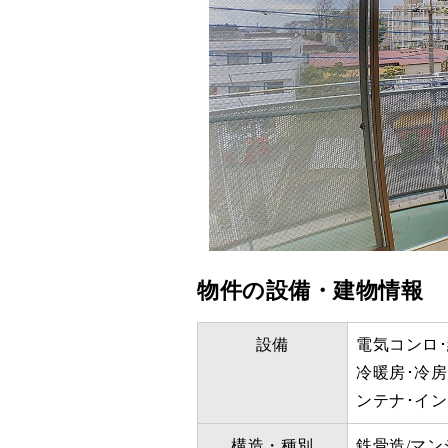
物件の設備・建物情報
設備
電気コンロ･
冷暖房･冷房
ンテナ･イ
構造・種別
鉄骨造/マン