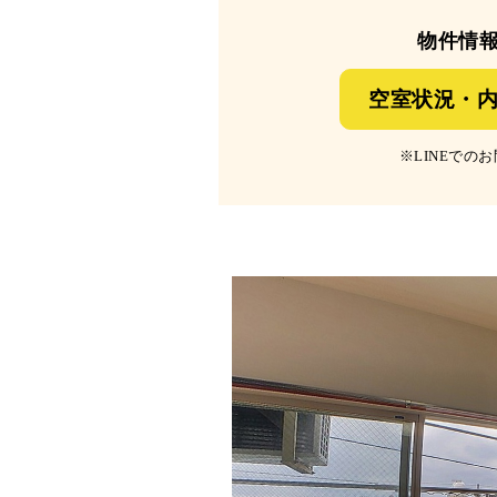
物件情
空室状況・内
※LINEで