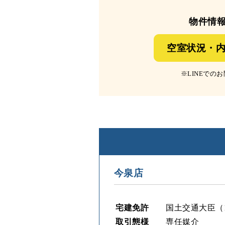
物件情
空室状況・内
※LINEで
今泉店
宅建免許
国土交通大臣（12
取引態様
専任媒介