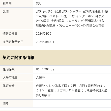
駐車場
無し
設備
ガスキッチン･給湯 ガス･シャワー･室内洗濯機置場･独
立洗面台･バストイレ別･出窓･インターホン･郵便受
け･冷暖房･冷房･暖房･フローリング･照明器具･押入･
駐輪場･角部屋･バルコニー･ベランダ･閑静な住宅街
情報公開日
2024/04/29
次回更新予定日
2024/05/13（－）
契約に関する情報
住宅保険
有（1,200円）
入居可能日
入居中
保証会社
必須/あんしん保証/初回：０円 月額：賃料等の１．
０８％ 更新：１万円／年※審査により連帯保証人必
要な場合有
備考