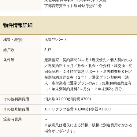
東北本線 岡本駅/バス乗車42分/宇大前
宇都宮芳賀ライト線 峰駅/徒歩11分
物件情報詳細
構造・種別
木造/アパート
総戸数
8 戸
条件等
定期借家・契約期間24ヶ月 / 現況優先／個人契約のみ
／再契約料１ヶ月／敷金・礼金・仲介料・鍵交換・初
回保証料・２４時間緊急サポート・退去時費用０円／
短期解約違約金有（２年）／通常プラン契約可（法
人・客付業者は通常プランのみ） / 短期解約違約金有
（１年未満解約賃料3ヶ月分・２年未満2ヶ月分）
その他初期費用
消火剤 ¥7,000(消費税 ¥700)
その他月額費用
ＣＩＣクラブ会費 ¥3,000/浄水器 ¥1,200
退去時費用
－
※故意又は過失による汚損・破損は別途費用がかかる
場合がございます。