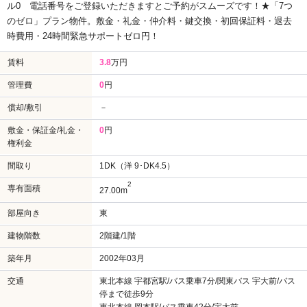
ル0
電話番号をご登録いただきますとご予約がスムーズです！★「7つ
のゼロ」プラン物件。敷金・礼金・仲介料・鍵交換・初回保証料・退去
時費用・24時間緊急サポートゼロ円！
賃料
3.8
万円
管理費
0
円
償却/敷引
－
敷金・保証金/礼金・
0
円
権利金
間取り
1DK（洋 9･DK4.5）
2
専有面積
27.00m
部屋向き
東
建物階数
2階建/1階
築年月
2002年03月
交通
東北本線 宇都宮駅/バス乗車7分/関東バス 宇大前/バス
停まで徒歩9分