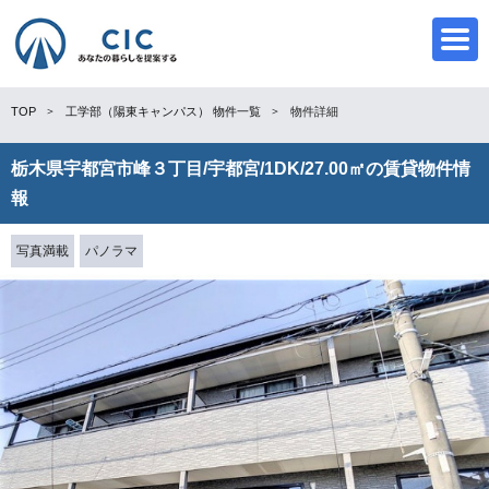
TOP
工学部（陽東キャンパス）
物件一覧
物件詳細
栃木県宇都宮市峰３丁目/宇都宮/1DK/27.00㎡の賃貸物件情
CIC
報
写真満載
パノラマ