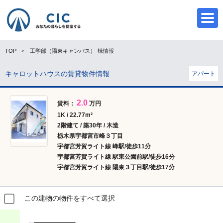
TOP
工学部（陽東キャンパス）
棟情報
キャロットハウスの賃貸物件情報
アパート
CIC
2.0
賃料：
万円
1K / 22.77m²
2階建て / 築30年 / 木造
栃木県宇都宮市峰３丁目
宇都宮芳賀ライト線 峰駅/徒歩11分
宇都宮芳賀ライト線 駅東公園前駅/徒歩16分
宇都宮芳賀ライト線 陽東３丁目駅/徒歩17分
この建物の物件をすべて選択