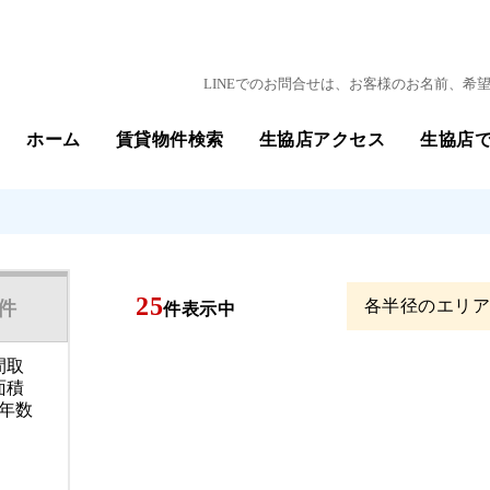
LINEでのお問合せは、お客様のお名前、
ホーム
賃貸物件検索
生協店アクセス
生協店
25
各半径のエリ
件
件表示中
間取
面積
年数