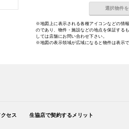
選択物件を
※地図上に表示される各種アイコンなどの情
のであり、物件・施設などの地点を保証する
しては店舗にお問い合わせ下さい。
※地図の表示領域が広域になると物件は表示
０１
1K
.17㎡
が丘
アクセス
生協店で契約するメリット
０６
1R