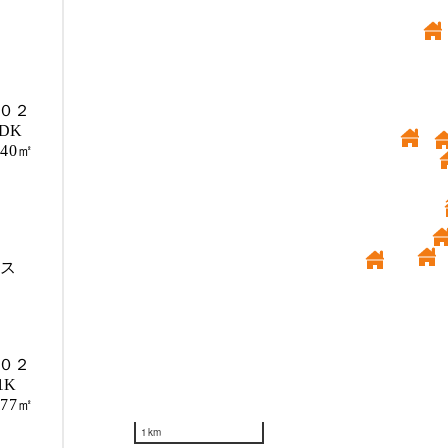
０２
1DK
.40㎡
ス
０２
1K
.77㎡
1km