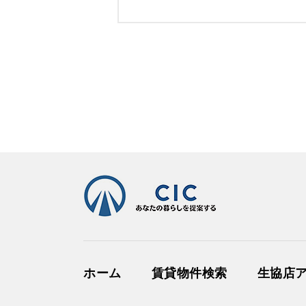
アパート
上原ハイツ
2.2
万円
２
詳細
17
マンション
ディアコート泉
ホーム
賃貸物件検索
生協店
3.5
万円
２