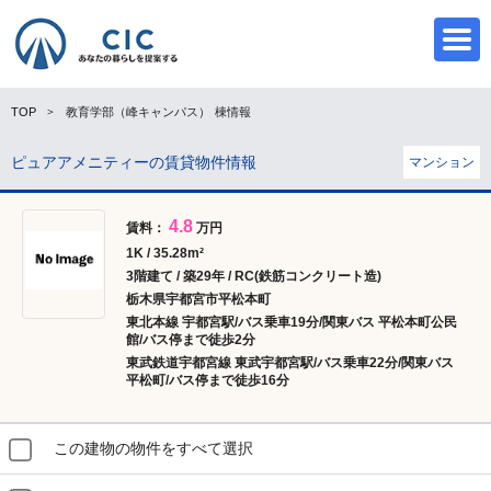
TOP
教育学部（峰キャンパス）
棟情報
ピュアアメニティーの賃貸物件情報
マンション
CIC
4.8
賃料：
万円
1K / 35.28m²
3階建て / 築29年 / RC(鉄筋コンクリート造)
栃木県宇都宮市平松本町
東北本線 宇都宮駅/バス乗車19分/関東バス 平松本町公民
館/バス停まで徒歩2分
東武鉄道宇都宮線 東武宇都宮駅/バス乗車22分/関東バス
平松町/バス停まで徒歩16分
この建物の物件をすべて選択