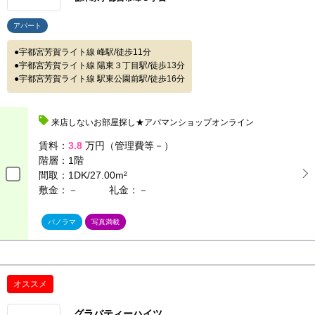
アパート
宇都宮芳賀ライト線 峰駅/徒歩11分
宇都宮芳賀ライト線 陽東３丁目駅/徒歩13分
宇都宮芳賀ライト線 駅東公園前駅/徒歩16分
来店しないお部屋探し★アパマンショップオンライン
賃料：
3.8
万円（管理費等－）
階層：
1階
間取：
1DK/27.00m²
敷金：－
礼金：－
パノラマ
写真満載
オススメ
グラバティーハイツ