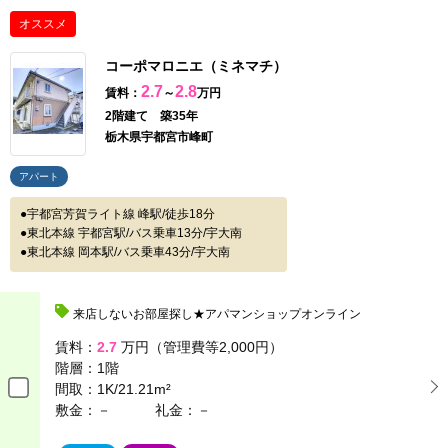
オススメ
コーポマロニエ（ミネマチ）
2.7
2.8
賃料：
～
万円
2階建て 築35年
栃木県宇都宮市峰町
アパート
宇都宮芳賀ライト線 峰駅/徒歩18分
東北本線 宇都宮駅/バス乗車13分/宇大南
東北本線 岡本駅/バス乗車43分/宇大南
来店しないお部屋探し★アパマンショップオンライン
賃料：
2.7
万円（管理費等2,000円）
階層：
1階
間取：
1K/21.21m²
敷金：－
礼金：－