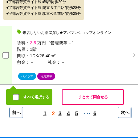
宇都宮芳賀ライト線 峰駅/徒歩20分
宇都宮芳賀ライト線 陽東３丁目駅/徒歩28分
宇都宮芳賀ライト線 駅東公園前駅/徒歩28分
来店しないお部屋探し★アパマンショップオンライン
賃料：
2.5
万円（管理費等－）
階層：
1階
間取：
1DK/26.40m²
敷金：－
礼金：－
パノラマ
写真満載
すべて選択する
まとめて問合せる
前へ
次へ
1
2
3
4
5
6
･･･