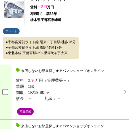
2.9
賃料：
万円
2階建て 築38年
栃木県宇都宮市峰町
アパート
宇都宮芳賀ライト線 陽東３丁目駅/徒歩16分
宇都宮芳賀ライト線 峰駅/徒歩17分
東北本線 宇都宮駅/バス乗車9分/宇大東
来店しないお部屋探し★アパマンショップオンライン
賃料：
2.9
万円（管理費等－）
階層：
1階
間取：
1K/19.80m²
敷金：－
礼金：－
写真満載
来店しないお部屋探し★アパマンショップオンライン