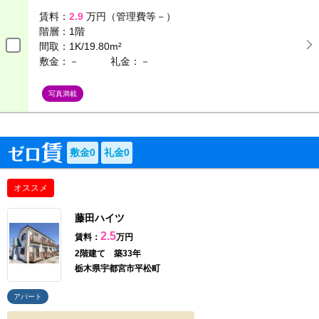
賃料：
2.9
万円（管理費等－）
階層：
1階
間取：
1K/19.80m²
敷金：－
礼金：－
写真満載
敷金0
礼金0
オススメ
藤田ハイツ
2.5
賃料：
万円
2階建て 築33年
栃木県宇都宮市平松町
アパート