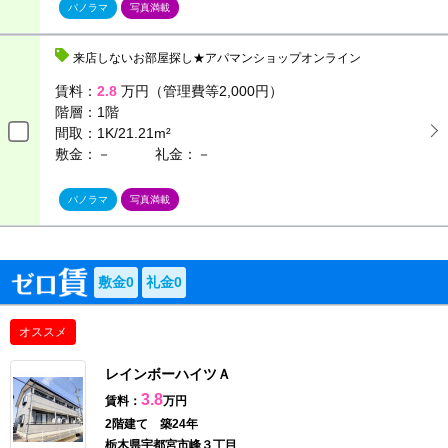
パノラマ
写真満載
来店しないお部屋探し★アパマンショップオンライン
賃料：
2.8
万円（管理費等2,000円）
階層：
1階
間取：
1K/21.21m²
敷金：－
礼金：－
パノラマ
写真満載
敷金0
礼金0
オススメ
レインボーハイツＡ
3.8
賃料：
万円
2階建て 築24年
栃木県宇都宮市峰３丁目