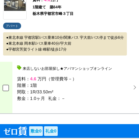
賃料：
万円
1階建て 築64年
栃木県宇都宮市峰３丁目
アパート
東北本線 宇都宮駅/バス乗車10分/関東バス 宇大前/バス停まで徒歩6分
東北本線 岡本駅/バス乗車40分/宇大前
宇都宮芳賀ライト線 峰駅/徒歩17分
来店しないお部屋探し★アパマンショップオンライン
賃料：
4.6
万円（管理費等－）
階層：
1階
間取：
1R/33.50m²
敷金：1.0ヶ月
礼金：－
敷金0
礼金0