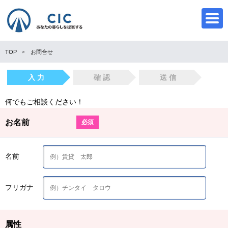
TOP
お問合せ
入 力
確 認
送 信
CIC
何でもご相談ください！
お名前
必須
名前
フリガナ
属性